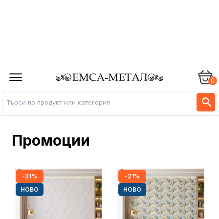
0
Промоции
-21%
-21%
НОВО
НОВО