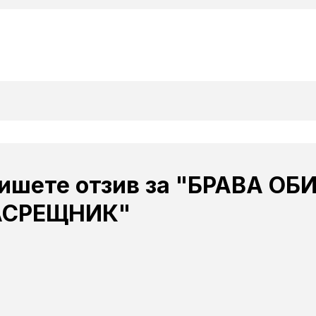
пишете отзив за "БРАВА 
АСРЕЩНИК"