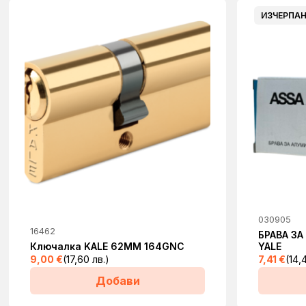
ИЗЧЕРПА
030905
16462
БРАВА ЗА
Ключалка KALE 62ММ 164GNC
YALE
9,00
€
(17,60 лв.)
7,41
€
(14,
Добави