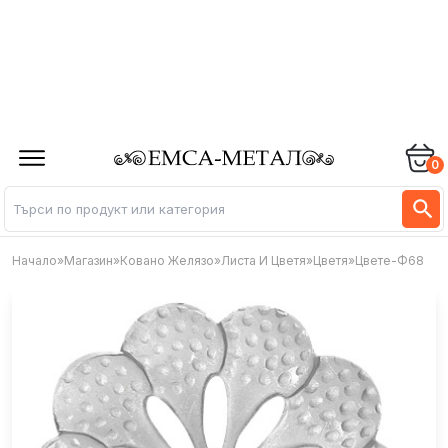
0
Начало
»
Магазин
»
Ковано Желязо
»
Листа И Цветя
»
Цветя
»
Цвете-Ф68