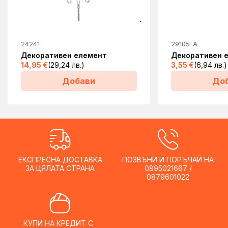
24241
29105-A
Декоративен елемент
Декоративен е
14,95
€
(29,24 лв.)
3,55
€
(6,94 лв.)
Добави
До
ЕКСПРЕСНА ДОСТАВКА
ПОЗВЪНИ И ПОРЪЧАЙ НА
ЗА ЦЯЛАТА СТРАНА
0895021667 /
0879601022
КУПИ НА КРЕДИТ С