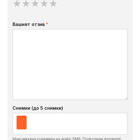
★
★
★
★
★
Вашият отзив
*
Снимки (до 5 снимки)
Максимална големина на файл: 5MB. Позволени формати: