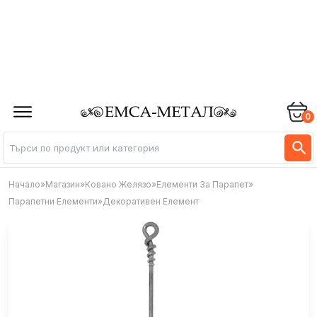
0
Начало
»
Магазин
»
Ковано Желязо
»
Елементи За Парапет
»
Парапетни Елементи
»
Декоративен Елемент