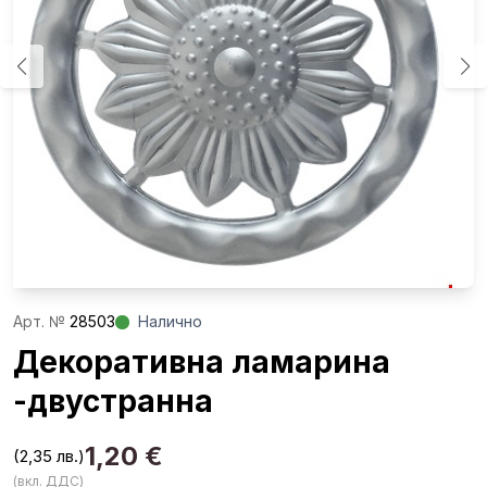
Aрт. №
28503
Налично
Декоративна ламарина
-двустранна
1,20
€
(2,35 лв.)
(вкл. ДДС)