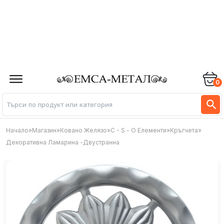
0
Начало
»
Магазин
»
Ковано Желязо
»
C - S - О Елементи
»
Кръгчета
»
Декоративна Ламарина -двустранна