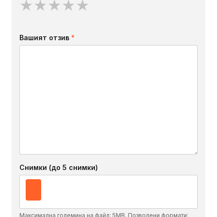
★
★
★
★
★
Вашият отзив
*
Снимки (до 5 снимки)
Максимална големина на файл: 5MB. Позволени формати: