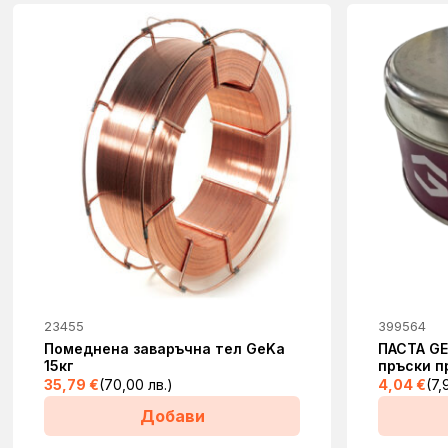
product
page
This
23455
399564
product
Помеднена заваръчна тел GeKa
ПАСТА GE
15кг
пръски п
has
35,79
€
(70,00 лв.)
4,04
€
(7,
multiple
Добави
variants.