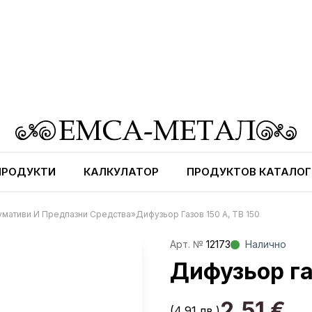
ПРОДУКТИ
КАЛКУЛАТОР
ПРОДУКТОВ КАТАЛОГ
умативи И Предпазни Средства
»
Дифузьор Газов 150 A, TB 150
Aрт. №
12173
Налично
Дифузьор газ
2,51
€
(4,91 лв.)