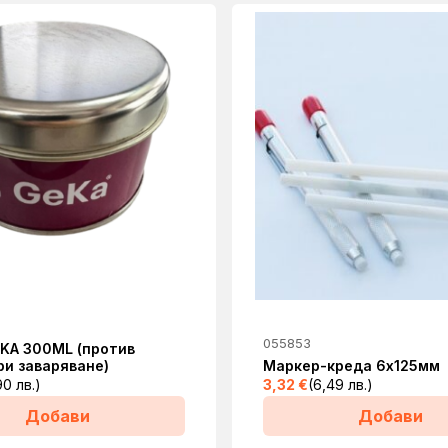
055853
KA 300ML (против
ри заваряване)
Маркер-креда 6х125мм
90 лв.)
3,32
€
(6,49 лв.)
Добави
Добави