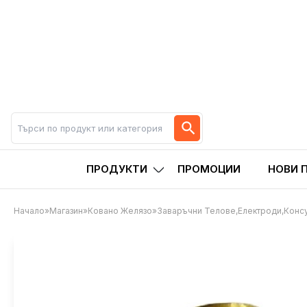
ПРОДУКТИ
ПРОМОЦИИ
НОВИ 
Начало
»
Магазин
»
Ковано Желязо
»
Заваръчни Телове,електроди,конс