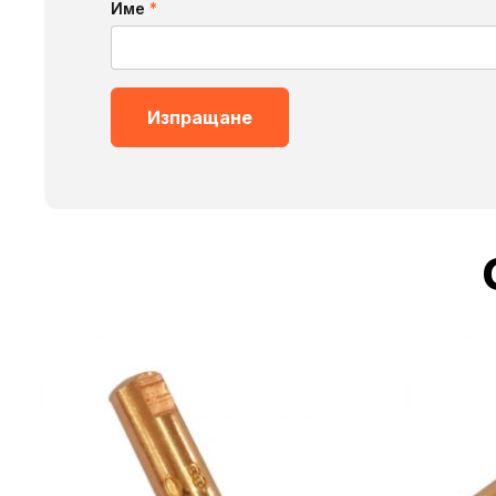
Име
*