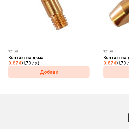
This
12168
12168-1
product
Контактна дюза
Контактна 
has
0,87
€
(1,70 лв.)
0,87
€
(1,70 
multiple
Добави
variants.
The
options
may
be
chosen
on
the