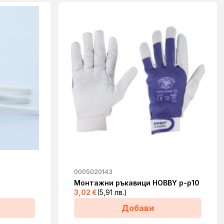
0005020143
Монтажни ръкавици HOBBY р-р10
3,02
€
(5,91 лв.)
Добави