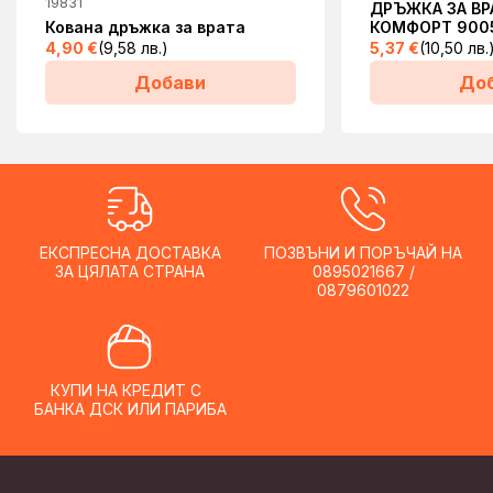
19831
ДРЪЖКА ЗА ВР
Кована дръжка за врата
КОМФОРТ 900
4,90
€
(9,58 лв.)
5,37
€
(10,50 лв.
Добави
До
ЕКСПРЕСНА ДОСТАВКА
ПОЗВЪНИ И ПОРЪЧАЙ НА
ЗА ЦЯЛАТА СТРАНА
0895021667 /
0879601022
КУПИ НА КРЕДИТ С
БАНКА ДСК ИЛИ ПАРИБА