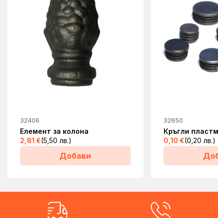
This
32406
32650
product
Елемент за колона
Кръгли пластм
has
2,81
€
(5,50 лв.)
0,10
€
(0,20 лв.)
multiple
Добави
До
variants.
The
options
may
be