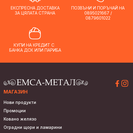
chosen
ЕКСПРЕСНА ДОСТАВКА
ПОЗВЪНИ И ПОРЪЧАЙ НА
on
ЗА ЦЯЛАТА СТРАНА
0895021667 /
the
0879601022
product
page
КУПИ НА КРЕДИТ С
БАНКА ДСК ИЛИ ПАРИБА
МАГАЗИН
Нови продукти
Промоции
Ковано желязо
Оградни щори и ламарини