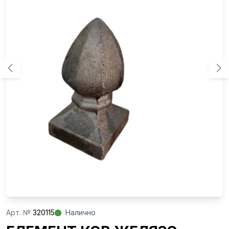
Aрт. №
320115
Налично