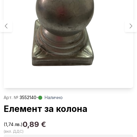
Aрт. №
3552140-
Налично
Елемент за колона
0,89
€
(1,74 лв.)
(вкл. ДДС)