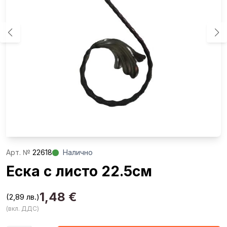
Aрт. №
22618
Налично
Еска с листо 22.5см
1,48
€
(2,89 лв.)
(вкл. ДДС)