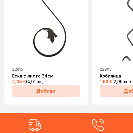
22615
22905
Еска с листо 34см
Кобилица
2,05
€
(4,01 лв.)
1,53
€
(2,99 лв.)
Добави
До