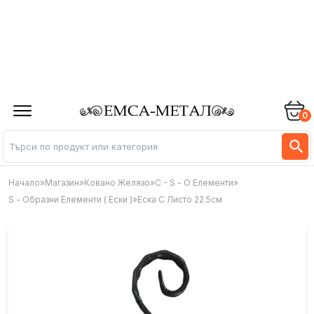
0
Начало
»
Магазин
»
Ковано Желязо
»
C - S - О Елементи
»
S - Образни Елементи ( Ески )
»
Еска С Листо 22.5см