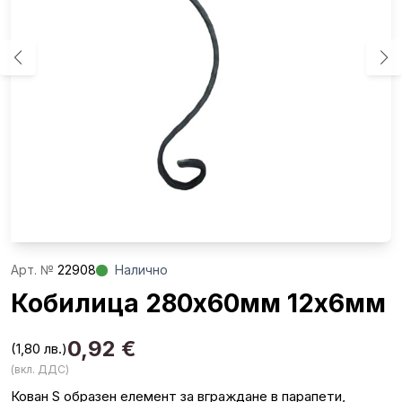
Aрт. №
22908
Налично
Кобилица 280х60мм 12х6мм
0,92
€
(1,80 лв.)
(вкл. ДДС)
Кован S образен елемент за вграждане в парапети,