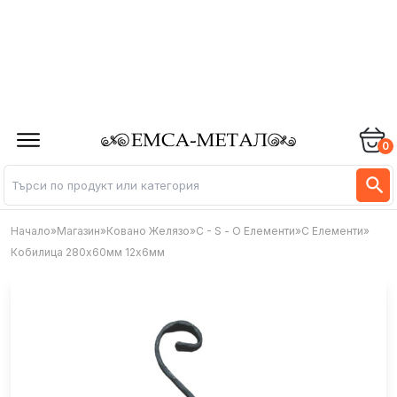
0
Начало
»
Магазин
»
Ковано Желязо
»
C - S - О Елементи
»
C Елементи
»
Кобилица 280х60мм 12х6мм