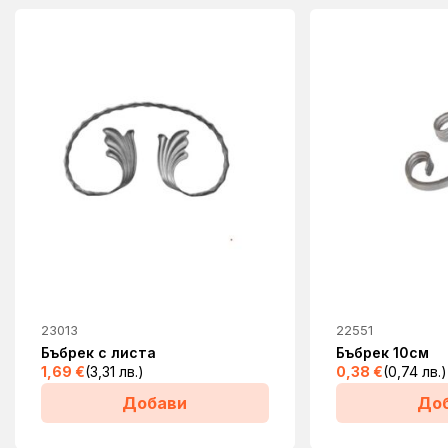
23013
22551
Бъбрек с листа
Бъбрек 10см
1,69
€
(3,31 лв.)
0,38
€
(0,74 лв.)
Добави
До