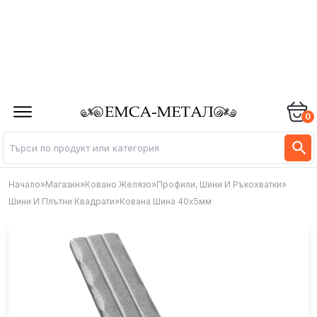
0
Начало
»
Магазин
»
Ковано Желязо
»
Профили, Шини И Ръкохватки
»
Шини И Плътни Квадрати
»
Кована Шина 40х5мм