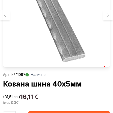
Aрт. №
11097
Налично
Кована шина 40х5мм
16,11
€
(31,51 лв.)
(вкл. ДДС)