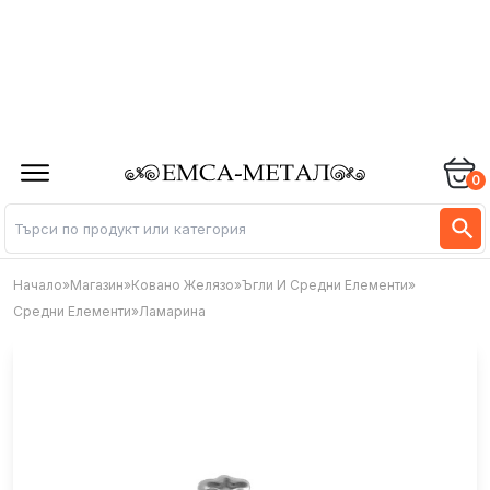
0
Начало
»
Магазин
»
Ковано Желязо
»
Ъгли И Средни Елементи
»
Средни Елементи
»
Ламарина