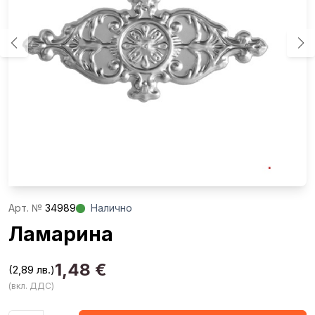
Aрт. №
34989
Налично
Ламарина
1,48
€
(2,89 лв.)
(вкл. ДДС)