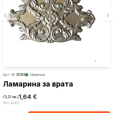
Aрт. №
35161
Налично
Ламарина за врата
1,64
€
(3,21 лв.)
(вкл. ДДС)