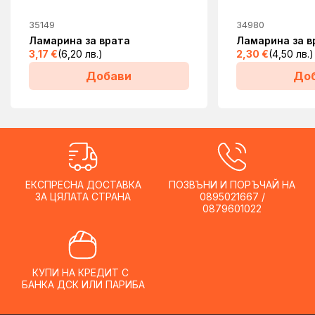
35149
34980
Ламарина за врата
Ламарина за в
3,17
€
(6,20 лв.)
2,30
€
(4,50 лв.)
Добави
До
ЕКСПРЕСНА ДОСТАВКА
ПОЗВЪНИ И ПОРЪЧАЙ НА
ЗА ЦЯЛАТА СТРАНА
0895021667 /
0879601022
КУПИ НА КРЕДИТ С
БАНКА ДСК ИЛИ ПАРИБА