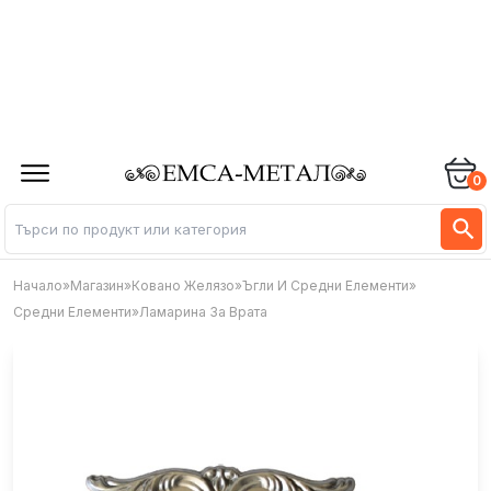
0
Начало
»
Магазин
»
Ковано Желязо
»
Ъгли И Средни Елементи
»
Средни Елементи
»
Ламарина За Врата