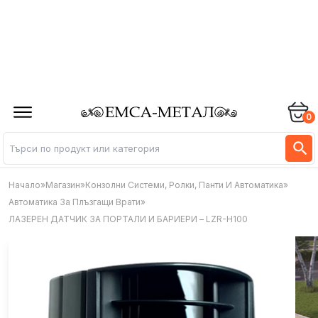
0
Начало
»
Магазин
»
Конзолни Системи, Ролки, Панти И Автоматика
»
Автоматика За Плъзгащи Врати
»
ЛАЗЕРЕН ДАТЧИК ЗА ПОРТАЛИ И БАРИЕРИ – LZR-H100