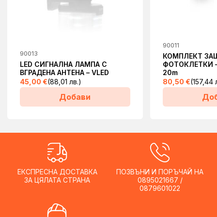
90011
90013
КОМПЛЕКТ ЗА
LED СИГНАЛНА ЛАМПА С
ФОТОКЛЕТКИ –
ВГРАДЕНА АНТЕНА – VLED
20m
45,00
€
(88,01 лв.)
80,50
€
(157,44 
Добави
До
ЕКСПРЕСНА ДОСТАВКА
ПОЗВЪНИ И ПОРЪЧАЙ НА
ЗА ЦЯЛАТА СТРАНА
0895021667 /
0879601022