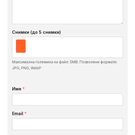
Снимки (до 5 снимки)
Максимална големина на файл: 5MB. Позволени формати:
JPG, PNG, WebP
Име
*
Email
*