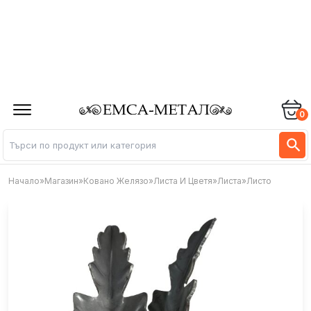
0
Начало
»
Магазин
»
Ковано Желязо
»
Листа И Цветя
»
Листа
»
Листо