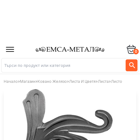
0
Начало
»
Магазин
»
Ковано Желязо
»
Листа И Цветя
»
Листа
»
Листо