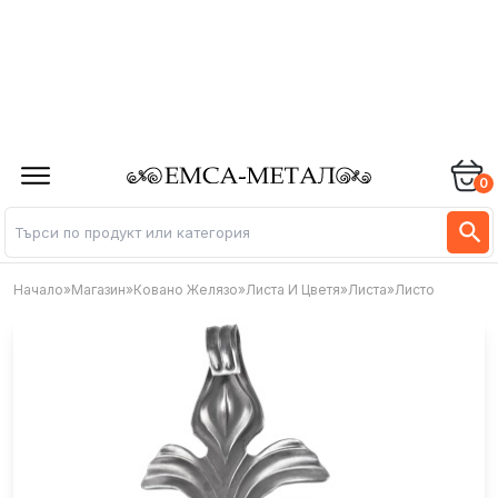
0
Начало
»
Магазин
»
Ковано Желязо
»
Листа И Цветя
»
Листа
»
Листо