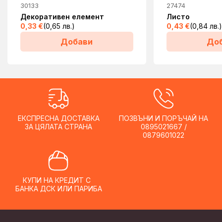
30133
27474
Декоративен елемент
Листо
0,33
€
(0,65 лв.)
0,43
€
(0,84 лв.)
Добави
До
ЕКСПРЕСНА ДОСТАВКА
ПОЗВЪНИ И ПОРЪЧАЙ НА
ЗА ЦЯЛАТА СТРАНА
0895021667 /
0879601022
КУПИ НА КРЕДИТ С
БАНКА ДСК ИЛИ ПАРИБА