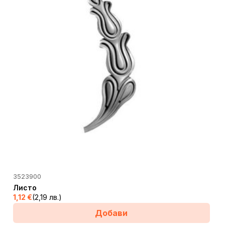
3523900
Листо
1,12
€
(2,19 лв.)
Добави