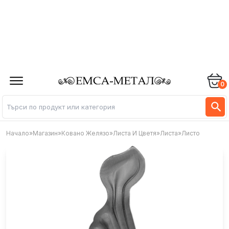
0
Начало
»
Магазин
»
Ковано Желязо
»
Листа И Цветя
»
Листа
»
Листо