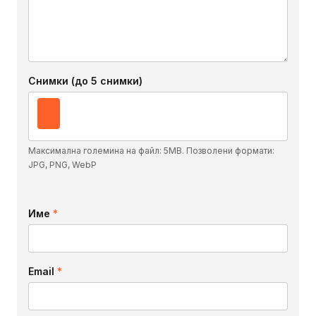
Снимки (до 5 снимки)
Максимална големина на файл: 5MB. Позволени формати:
JPG, PNG, WebP
Име
*
Email
*