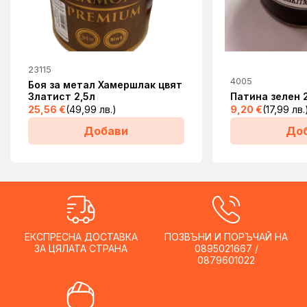
23115
4005
Боя за метал Хамершлак цвят
Златист 2,5л
Патина зелен 
25,56
€
(49,99 лв.)
9,20
€
(17,99 лв.
Добави
До
ЕКСПРЕСНА ДОСТАВКА
ПОЗВЪНИ И ПОРЪЧАЙ НА
ЗА ЦЯЛАТА СТРАНА
0895021667 /
0879601022