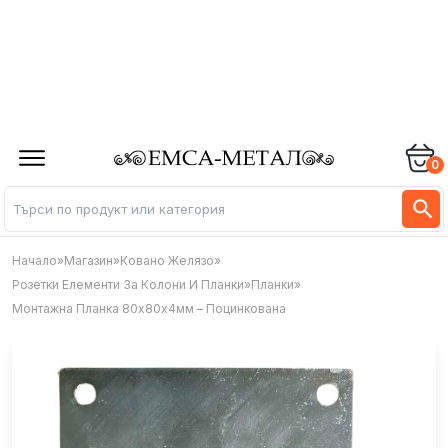
0
Начало
»
Магазин
»
Ковано Желязо
»
Розетки Елементи За Колони И Планки
»
Планки
»
Монтажна Планка 80х80х4мм – Поцинкована