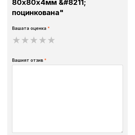
80х80х4мм &#8211;
поцинкована"
Вашата оценка
*
★
★
★
★
★
Вашият отзив
*