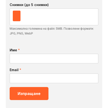
Снимки (до 5 снимки)
Максимална големина на файл: 5MB. Позволени формати:
JPG, PNG, WebP
Име
*
Email
*