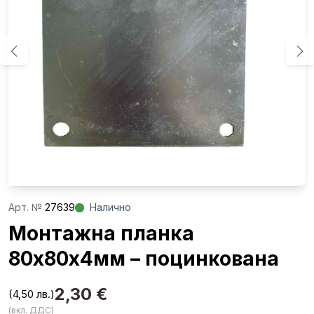
Aрт. №
27639
Налично
Монтажна планка
80х80х4мм – поцинкована
2,30
€
(4,50 лв.)
(вкл. ДДС)