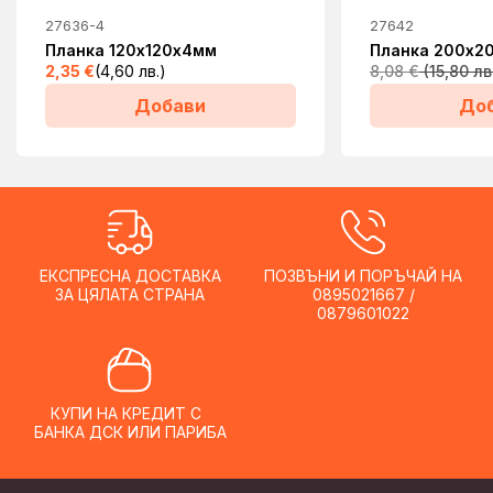
27636-4
27642
Планка 120х120х4мм
Планка 200х2
2,35
€
(4,60 лв.)
8,08
€
Добави
До
ЕКСПРЕСНА ДОСТАВКА
ПОЗВЪНИ И ПОРЪЧАЙ НА
ЗА ЦЯЛАТА СТРАНА
0895021667 /
0879601022
КУПИ НА КРЕДИТ С
БАНКА ДСК ИЛИ ПАРИБА