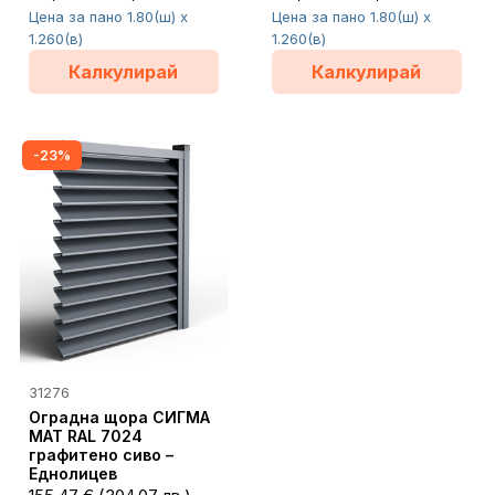
Цена за пано 1.80(ш) x
Цена за пано 1.80(ш) x
1.260(в)
1.260(в)
Калкулирай
Калкулирай
-23%
31276
Оградна щора СИГМА
MAT RAL 7024
графитено сиво –
Еднолицев