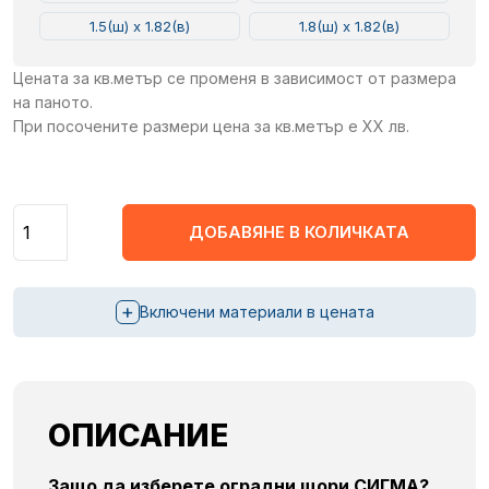
1.5(ш) x 1.82(в)
1.8(ш) x 1.82(в)
Цената за кв.метър се променя в зависимост от размера
на паното.
При посочените размери цена за кв.метър е XX лв.
Количество
ДОБАВЯНЕ В КОЛИЧКАТА
+
Включени материали в цената
ОПИСАНИЕ
Защо да изберете оградни щори СИГМА?