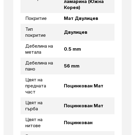
ламарина (Южна
Корея)
Покритие
Мат Двулицев
Тип
Двулицев
покритие
Дебелина на
0.5 mm
метала
Дебелина на
56 mm
пано
Цвят на
предната
Поцинкован Мат
част
Цвят на
Поцинкован Мат
гърба
Цвят на
Поцинкован
нитове