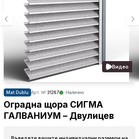
Видео
Mat Dublu
Aрт. №
31287
Налично
Оградна щора СИГМА
ГАЛВАНИУМ – Двулицев
Въведете вашите индивидуални размери на