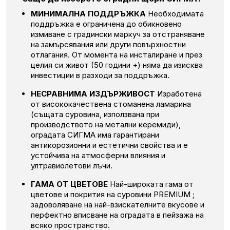
МИНИМАЛНА ПОДДРЪЖКА
Необходимата
поддръжка е ограничена до обикновено
измиване с градински маркуч за отстраняване
на замърсявания или други повърхностни
отлагания.
От момента на инсталиране и през
целия си живот (50 години +) няма да изисква
инвестиции в разходи за поддръжка.
НЕСРАВНИМА ИЗДЪРЖИВОСТ
Изработена
от висококачествена стоманена ламарина
(същата суровина, използвана при
производството на метални керемиди),
оградата СИГМА има гарантирани
антикорозионни и естетични свойства и е
устойчива на атмосферни влияния и
ултравиолетови лъчи.
ГАМА ОТ ЦВЕТОВЕ
Най-широката гама от
цветове и покрития на суровини PREMIUM ;
задоволяване на най-взискателните вкусове и
перфектно вписване на оградата в пейзажа на
всяко пространство.