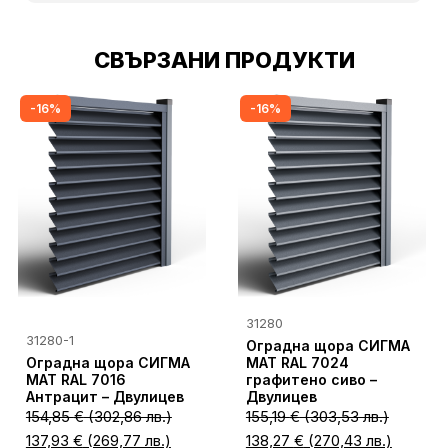
СВЪРЗАНИ ПРОДУКТИ
-16%
-16%
31280
31280-1
Оградна щора СИГМА
Оградна щора СИГМА
MAT RAL 7024
MAT RAL 7016
графитено сиво –
Антрацит – Двулицев
Двулицев
154,85
€
(302,86 лв.)
155,19
€
(303,53 лв.)
137,93
€
(269,77 лв.)
138,27
€
(270,43 лв.)