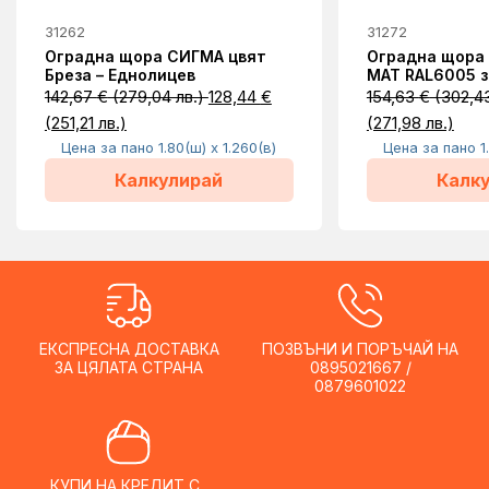
31262
31272
Оградна щора СИГМА цвят
Оградна щора 
Бреза – Еднолицев
MAT RAL6005 
142,67
€
(279,04 лв.)
128,44
€
154,63
€
(302,43
(251,21 лв.)
(271,98 лв.)
Цена за пано 1.80(ш) x 1.260(в)
Цена за пано 1.
Калкулирай
Калк
ЕКСПРЕСНА ДОСТАВКА
ПОЗВЪНИ И ПОРЪЧАЙ НА
ЗА ЦЯЛАТА СТРАНА
0895021667 /
0879601022
КУПИ НА КРЕДИТ С