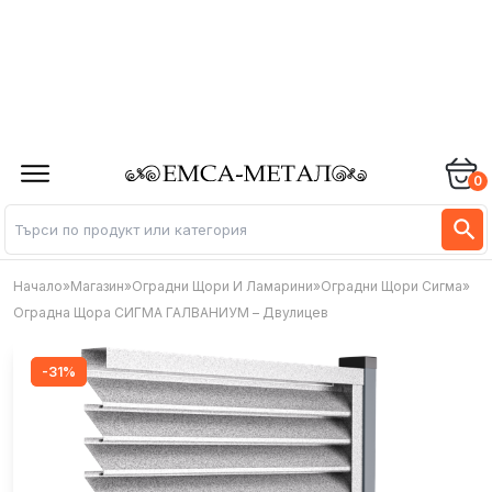
0
Начало
»
Магазин
»
Оградни Щори И Ламарини
»
Оградни Щори Сигма
»
Оградна Щора СИГМА ГАЛВАНИУМ – Двулицев
-31%
-31%