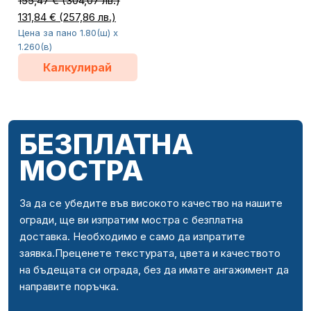
155,47
€
(304,07 лв.)
131,84
€
(257,86 лв.)
Цена за пано 1.80(ш) x
1.260(в)
Калкулирай
БЕЗПЛАТНА
МОСТРА
За да се убедите във високото качество на нашите
огради, ще ви изпратим мостра с безплатна
доставка. Необходимо е само да изпратите
заявка.Преценете текстурата, цвета и качеството
на бъдещата си ограда, без да имате ангажимент да
направите поръчка.