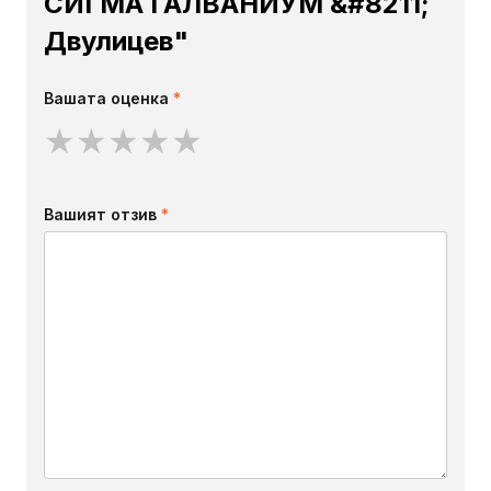
СИГМА ГАЛВАНИУМ &#8211;
Двулицев"
Вашата оценка
*
★
★
★
★
★
Вашият отзив
*