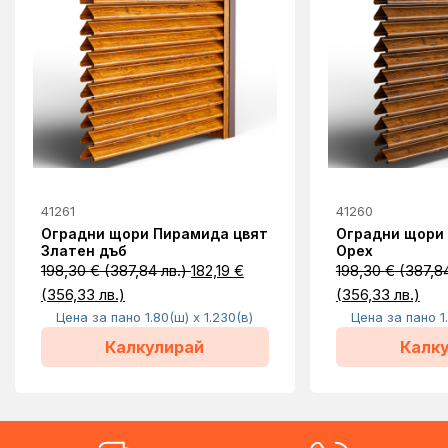
41261
41260
Оградни щори Пирамида цвят
Оградни щори
Златен дъб
Орех
198,30
€
(387,84 лв.)
182,19
€
198,30
€
(387,84
(356,33 лв.)
(356,33 лв.)
Цена за пано 1.80(ш) x 1.230(в)
Цена за пано 1.
Калкулирай
Калк