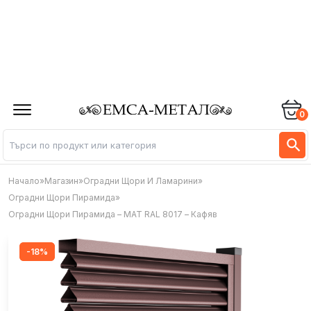
0
Начало
»
Магазин
»
Оградни Щори И Ламарини
»
Оградни Щори Пирамида
»
Оградни Щори Пирамида – MAT RAL 8017 – Кафяв
-18%
-18%