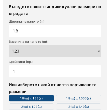
Въведете вашите индивидуални размери на
оградата:
Ширина на паното (m)
Височина на паното (m):
Брой пана (бр.)
Или изберете някой от често поръчваните
размери:
1.8(ш) x 1.23(в)
1.8(ш) x 1.555(в)
2(ш) x 1.23(в)
2(ш) x 1.49(в)