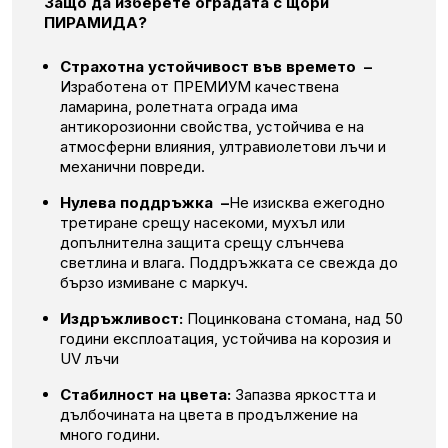
Защо да изберете оградата с щори
ПИРАМИДА?
Страхотна устойчивост във времето –
Изработена от ПРЕМИУМ качествена
ламарина, ролетната ограда има
антикорозионни свойства, устойчива е на
атмосферни влияния, ултравиолетови лъчи и
механични повреди.
Нулева поддръжка –
Не изисква ежегодно
третиране срещу насекоми, мухъл или
допълнителна защита срещу слънчева
светлина и влага.
Поддръжката се свежда до
бързо измиване с маркуч.
Издръжливост:
Поцинкована стомана, над 50
години експлоатация, устойчива на корозия и
UV лъчи
Стабилност на цвета:
Запазва яркостта и
дълбочината на цвета в продължение на
много години.