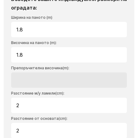
оградата:
Ширина на паното (m)
Височина на паното (m):
Препоръчителна височина(m):
Разстояние м/у ламели(cm):
Разстояние от основата(cm):