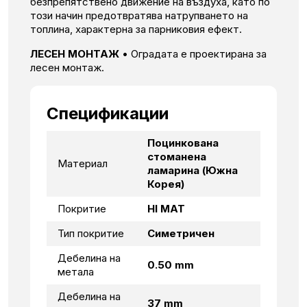
безпрепятствено движение на въздуха, като по
този начин предотвратява натрупването на
топлина, характерна за парниковия ефект.
ЛЕСЕН МОНТАЖ
• Оградата е проектирана за
лесен монтаж.
Спецификации
Поцинкована
стоманена
Материал
ламарина (Южна
Корея)
Покритие
HI MAT
Тип покритие
Симетричен
Дебелина на
0.50 mm
метала
Дебелина на
37 mm