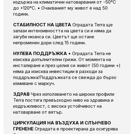
издържа на климатични натоварвания от -50°C
до +120°C.
• Очакваният му живот е над 50
години.
СТАБИЛНОСТ НА ЦВЕТА
Оградата Terra ще
запази интензивността на цвета си и няма да
загуби нюанса си.
Цветът ще остане
непроменен дори след 15 години.
НУЛЕВА ПОДДРЪЖКА
• Оградата Terra не
изисква допълнителни грижи.
От момента на
инсталиране и през целия си живот (50 години +)
няма да изисква инвестиции в разходи за
поддръжка!
Поддръжката се свежда до бързо
измиване с маркуч.
ЗДРАВ
Чрез използването на широки профили
Terra постига превъзходно ниво на здравина и
издръжливост, с висока устойчивост на
натоварване от вятър.
ЦИРКУЛАЦИЯ НА ВЪЗДУХА И СЛЪНЧЕВО
ГРЕНЕНЕ
Оградата
е проектирана да осигурява