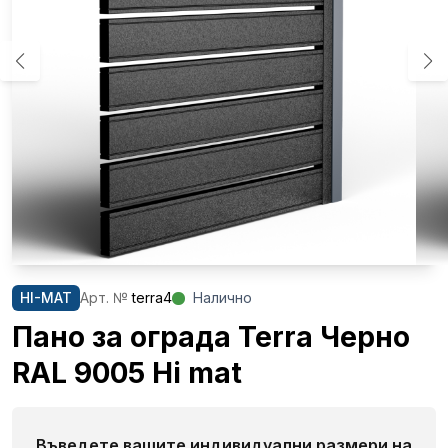
HI-MAT
Aрт. №
terra4
Налично
Пано за ограда Terra Черно
RAL 9005 Hi mat
Въведете вашите индивидуални размери на