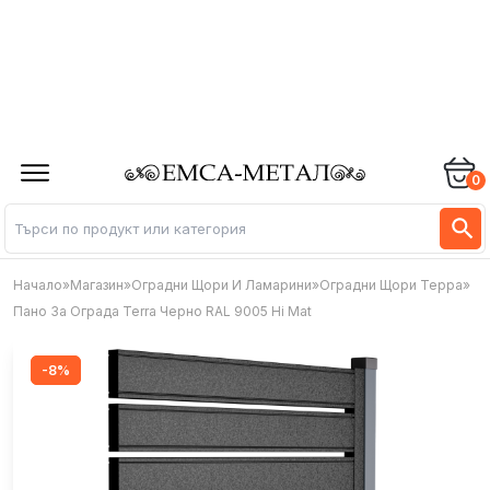
0
Начало
»
Магазин
»
Оградни Щори И Ламарини
»
Оградни Щори Терра
»
Пано За Ограда Terra Черно RAL 9005 Hi Mat
-8%
-8%