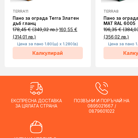
TERRA11
TERRA8
Пано за ограда Terra Златен
Пано за ограда
дъб гланц
MAT RAL 6005
178,45
€
(349,02 лв.)
160,55
€
196,35
€
(384,03
(314,01 лв.)
(356,02 лв.)
Цена за пано 1.80(ш) x 1.280(в)
Цена за пано 1.
Калкулирай
Калк
ЕКСПРЕСНА ДОСТАВКА
ПОЗВЪНИ И ПОРЪЧАЙ НА
ЗА ЦЯЛАТА СТРАНА
0895021667 /
0879601022