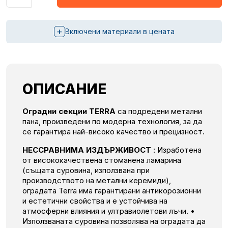
+
Включени материали в цената
ОПИСАНИЕ
Оградни секции TERRA
са подредени метални
пана, произведени по модерна технология, за да
се гарантира най-високо качество и прецизност.
НЕССРАВНИМА ИЗДЪРЖИВОСТ
:
Изработена
от висококачествена стоманена ламарина
(същата суровина, използвана при
производството на метални керемиди),
оградата Terra има гарантирани антикорозионни
и естетични свойства и е устойчива на
атмосферни влияния и ултравиолетови лъчи.
•
Използваната суровина позволява на оградата да