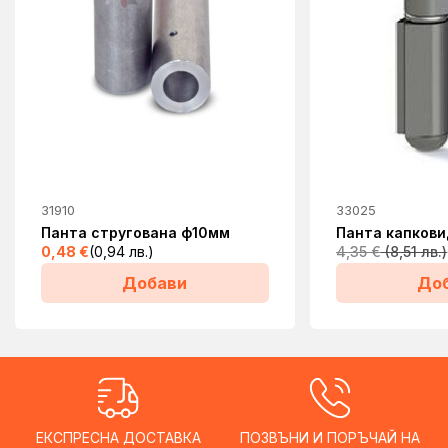
31910
33025
Панта стругована ф10мм
Панта капков
0,48
€
(0,94 лв.)
4,35
€
(8,51 лв.)
Добави
До
ЕКСПРЕСНА ДОСТАВКА
ПОЗВЪНИ И ПОРЪЧАЙ НА