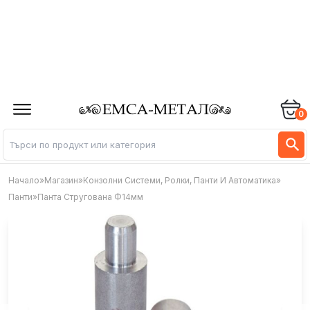
0
Начало
»
Магазин
»
Конзолни Системи, Ролки, Панти И Автоматика
»
Панти
»
Панта Стругована Ф14мм