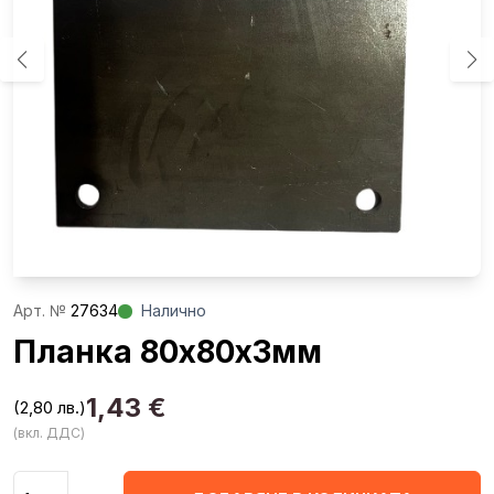
Aрт. №
27634
Налично
Планка 80х80х3мм
1,43
€
(2,80 лв.)
(вкл. ДДС)
Количество