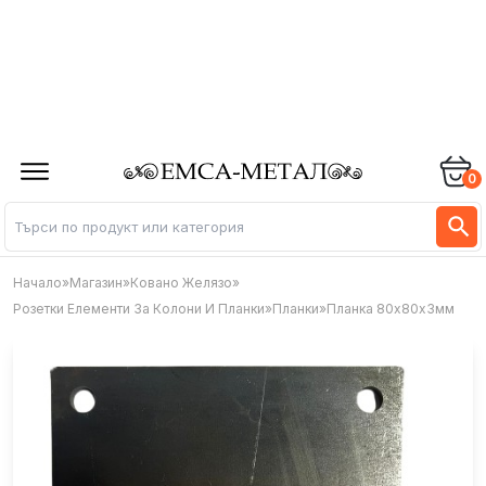
0
Начало
»
Магазин
»
Ковано Желязо
»
Розетки Елементи За Колони И Планки
»
Планки
»
Планка 80х80х3мм