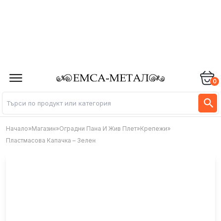
0
Начало
»
Магазин
»
Оградни Пана И Жив Плет
»
Крепежи
»
Пластмасова Капачка – Зелен