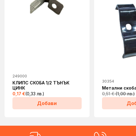
249000
30354
КЛИПС СКОБА 1/2 ТЪНЪК
ЦИНК
Метални скоб
0,17
€
(0,33 лв.)
0,51
€
(1,00 лв.)
Добави
До