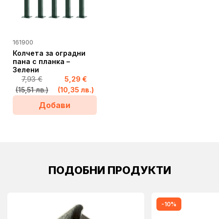
page
This
161900
product
Колчета за оградни
has
пана с планка –
Зелени
multiple
7,93
€
5,29
€
variants.
(15,51 лв.)
(10,35 лв.)
The
Добави
options
may
be
chosen
on
the
ПОДОБНИ ПРОДУКТИ
product
page
-10%