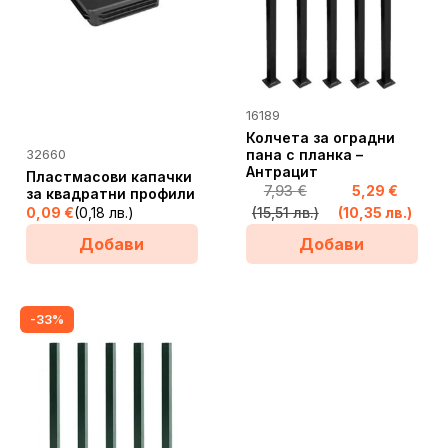
This
16189
product
Колчета за оградни
This
32660
has
пана с планка –
product
Антрацит
Пластмасови капачки
multiple
7,93
€
5,29
€
has
за квадратни профили
variants.
0,09
€
(0,18 лв.)
(15,51 лв.)
(10,35 лв.)
multiple
The
variants.
Добави
Добави
options
The
may
options
be
may
-33%
chosen
be
on
chosen
the
on
product
the
page
product