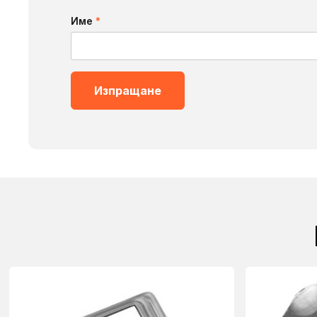
Име
*