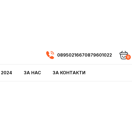
0895021667
0879601022
0
 2024
ЗА НАС
ЗА КОНТАКТИ