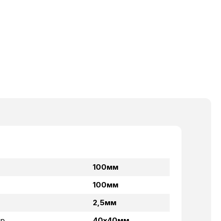
100мм
100мм
2,5мм
ор
40х40мм