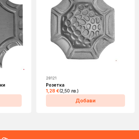
28121
пки
Розетка
1,28
€
(2,50 лв.)
Добави