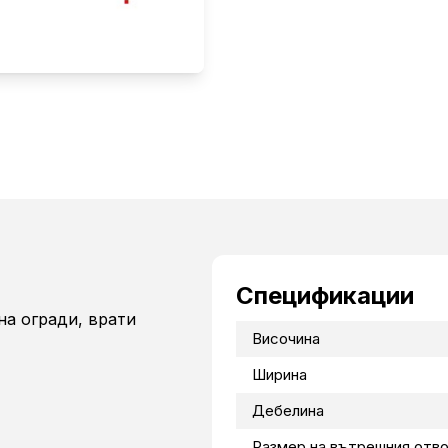
Спецификации
на огради, врати
Височина
Ширина
Дебелина
Размер на вътрешния отв