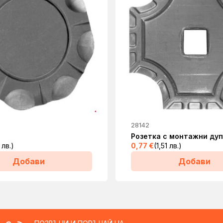
28142
Розетка с монтажни ду
 лв.)
0,77
€
(1,51 лв.)
Добави
Добави