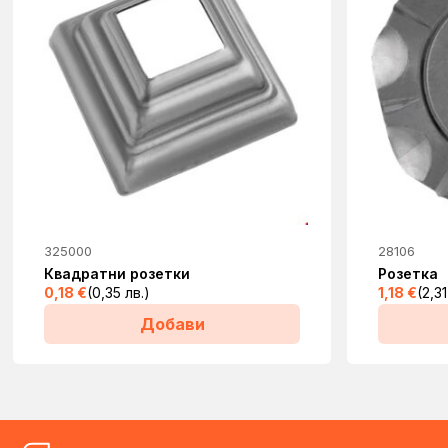
This
325000
28106
product
Квадратни розетки
Розетка
0,18
€
(0,35 лв.)
1,18
€
(2,31
has
Добави
multiple
variants.
The
options
may