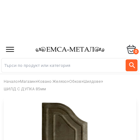
0
Начало
»
Магазин
»
Ковано Желязо
»
Обков
»
Шилдове
»
ШИЛД С ДУПКА 85мм