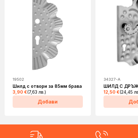
19502
34327-А
Шилд с отвори за 85мм брава
ШИЛД С ДРЪЖ
3,90
€
(7,63 лв.)
12,50
€
(24,45 лв
Добави
До