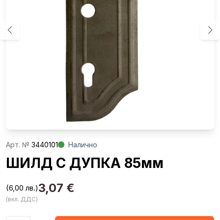
Aрт. №
3440101
Налично
ШИЛД С ДУПКА 85мм
3,07
€
(6,00 лв.)
(вкл. ДДС)