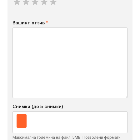
★
★
★
★
★
Вашият отзив
*
Снимки (до 5 снимки)
Максимална големина на файл: 5MB. Позволени формати: