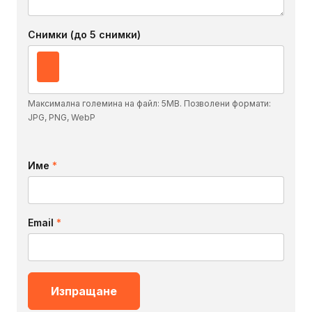
Снимки (до 5 снимки)
Максимална големина на файл: 5MB. Позволени формати:
JPG, PNG, WebP
Име
*
Email
*