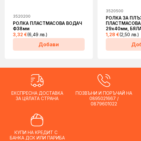
3520500
3520200
РОЛКА ЗА ПЛЪ
РОЛКА ПЛАСТМАСОВА ВОДАЧ
ПЛАСТМАСОВА
Ф38мм
29х40мм, БЯЛ
3,32
€
(6,49 лв.)
1,28
€
(2,50 лв.)
Добави
До
ЕКСПРЕСНА ДОСТАВКА
ПОЗВЪНИ И ПОРЪЧАЙ НА
ЗА ЦЯЛАТА СТРАНА
0895021667 /
0879601022
КУПИ НА КРЕДИТ С
БАНКА ДСК ИЛИ ПАРИБА