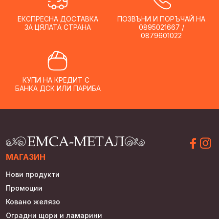
chosen
on
on
ЕКСПРЕСНА ДОСТАВКА
ПОЗВЪНИ И ПОРЪЧАЙ НА
the
ЗА ЦЯЛАТА СТРАНА
0895021667 /
the
product
0879601022
product
page
page
КУПИ НА КРЕДИТ С
БАНКА ДСК ИЛИ ПАРИБА
МАГАЗИН
Нови продукти
Промоции
Ковано желязо
Оградни щори и ламарини