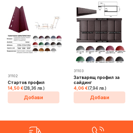
АЩИ
This
31103
This
product
31102
Затварящ профил за
product
Стартов профил
has
сайдинг
has
14,50
€
(28,36 лв.)
4,06
€
(7,94 лв.)
multiple
multiple
variants.
Добави
Добави
variants.
The
The
options
options
may
may
be
be
chosen