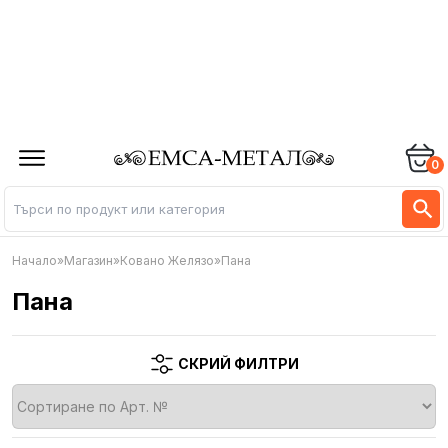
0
Начало
»
Магазин
»
Ковано Желязо
»
Пана
Пана
СКРИЙ ФИЛТРИ