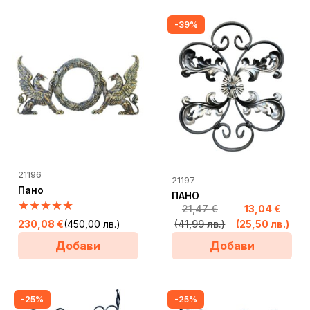
-39%
21196
21197
Пано
ПАНО
21,47
€
13,04
€
Original
Текущата
230,08
€
(450,00 лв.)
(41,99 лв.)
(25,50 лв.)
price
цена
Добави
Добави
was:
е:
21,47 €
13,04 €
(41,99
(25,50
лв.).
лв.).
-25%
-25%