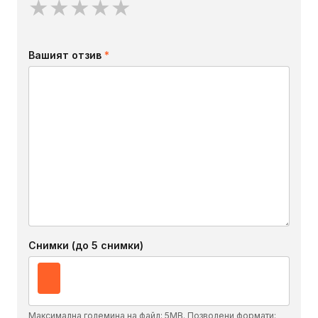
★
★
★
★
★
Вашият отзив
*
Снимки (до 5 снимки)
Максимална големина на файл: 5MB. Позволени формати: