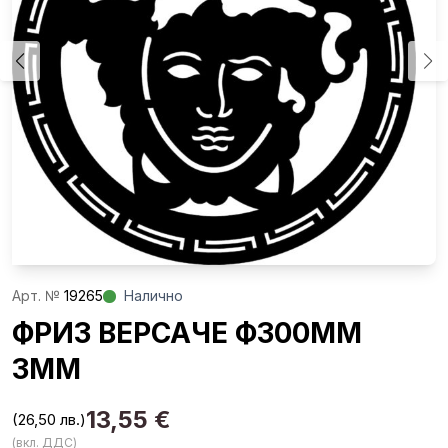
Aрт. №
19265
Налично
ФРИЗ ВЕРСАЧЕ Ф300ММ
3ММ
13,55
€
(26,50 лв.)
(вкл. ДДС)