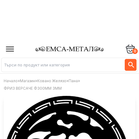
0
Начало
»
Магазин
»
Ковано Желязо
»
Пана
»
ФРИЗ ВЕРСАЧЕ Ф300ММ 3ММ