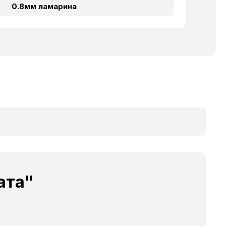
0.8мм ламарина
ата"