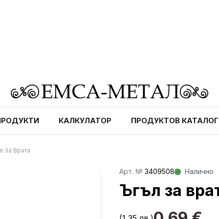
ПРОДУКТИ
КАЛКУЛАТОР
ПРОДУКТОВ КАТАЛОГ
л За Врата
Aрт. №
3409508
Налично
Ъгъл за вра
0,69
€
(1,35 лв.)