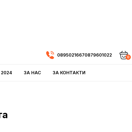
0895021667
0879601022
0
 2024
ЗА НАС
ЗА КОНТАКТИ
та