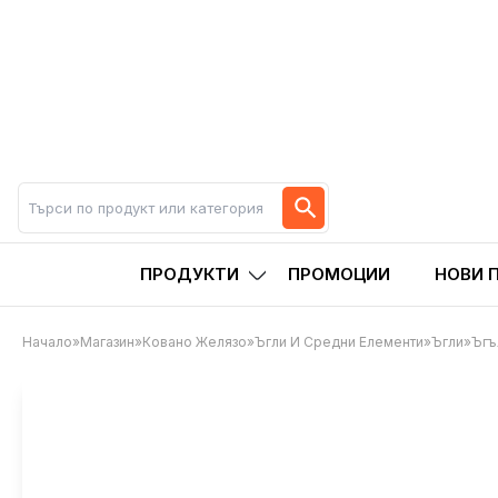
ПРОДУКТИ
ПРОМОЦИИ
НОВИ 
Начало
»
Магазин
»
Ковано Желязо
»
Ъгли И Средни Елементи
»
Ъгли
»
Ъгъ