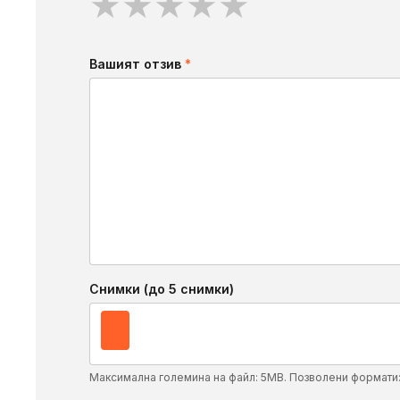
★
★
★
★
★
Вашият отзив
*
Снимки (до 5 снимки)
Максимална големина на файл: 5MB. Позволени формати