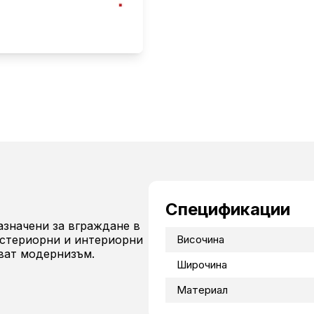
Спецификации
азначени за вграждане в
кстериорни и интериорни
Височина
ават модернизъм.
Широчина
Материал