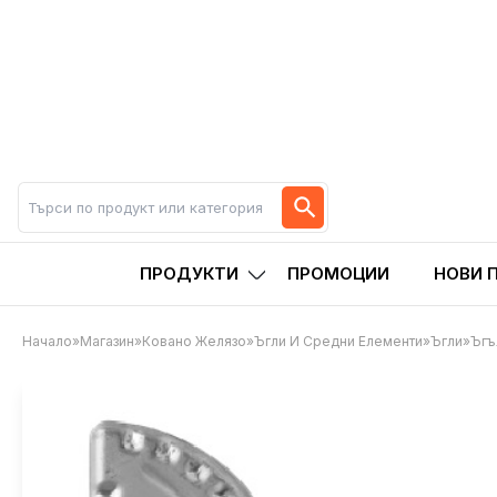
ПРОДУКТИ
ПРОМОЦИИ
НОВИ 
Начало
»
Магазин
»
Ковано Желязо
»
Ъгли И Средни Елементи
»
Ъгли
»
Ъгъ