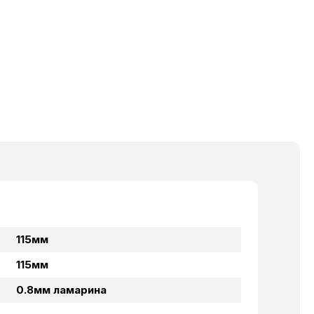
115мм
115мм
0.8мм ламарина