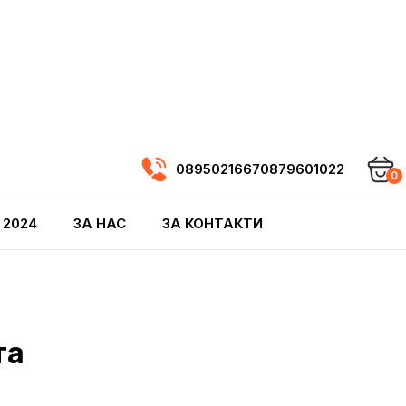
0895021667
0879601022
0
 2024
ЗА НАС
ЗА КОНТАКТИ
та