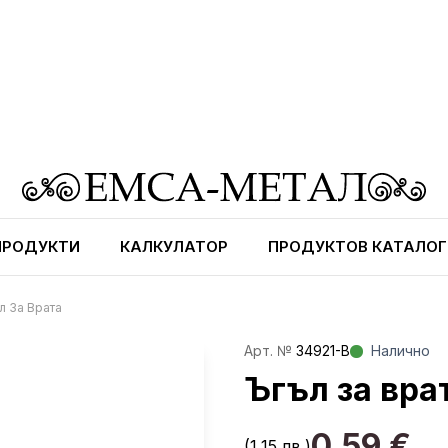
ПРОДУКТИ
КАЛКУЛАТОР
ПРОДУКТОВ КАТАЛОГ
л За Врата
Aрт. №
34921-В
Налично
Ъгъл за вра
0,59
€
(1,15 лв.)