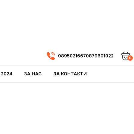
0895021667
0879601022
0
 2024
ЗА НАС
ЗА КОНТАКТИ