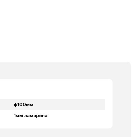
ф100мм
1мм ламарина