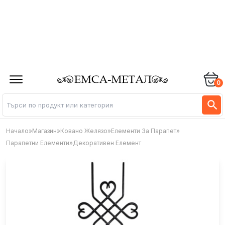
0
Начало
»
Магазин
»
Ковано Желязо
»
Елементи За Парапет
»
Парапетни Елементи
»
Декоративен Елемент