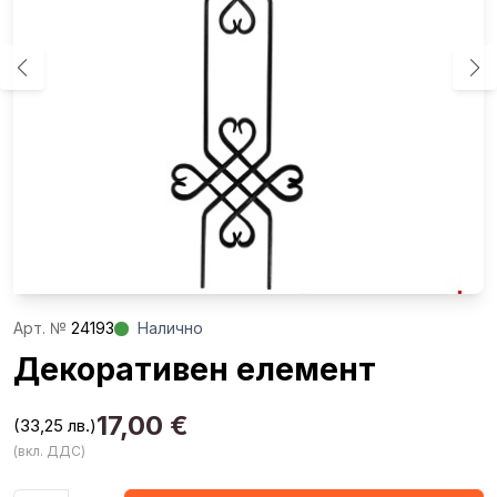
Aрт. №
24193
Налично
Декоративен елемент
17,00
€
(33,25 лв.)
(вкл. ДДС)