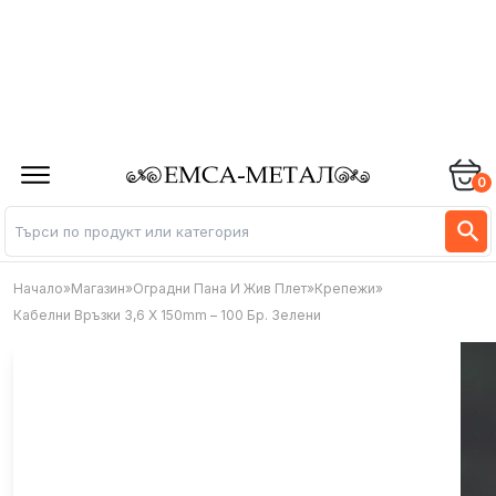
0
Начало
»
Магазин
»
Оградни Пана И Жив Плет
»
Крепежи
»
Кабелни Връзки 3,6 X 150mm – 100 Бр. Зелени