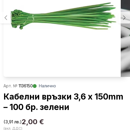
Aрт. №
1136150
Налично
Кабелни връзки 3,6 x 150mm
– 100 бр. зелени
2,00
€
(3,91 лв.)
(вкл. ДДС)