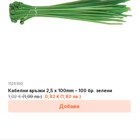
1125100
Кабелни връзки 2,5 x 100mm – 100 бр. зелени
1,02
€
(1,99 лв.)
0,92
€
(1,80 лв.)
Original
Текущата
Добави
price
цена
was:
е:
1,02 €
0,92 €
(1,99
(1,80
лв.).
лв.).