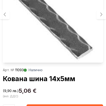
Aрт. №
11093
Налично
Кована шина 14х5мм
5,06
€
(9,90 лв.)
(вкл. ДДС)