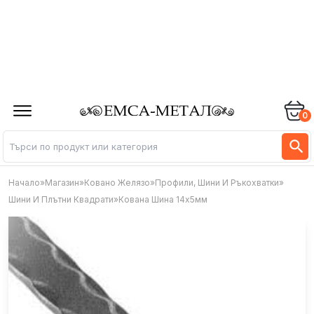
0
Начало
»
Магазин
»
Ковано Желязо
»
Профили, Шини И Ръкохватки
»
Шини И Плътни Квадрати
»
Кована Шина 14х5мм