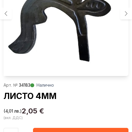
Aрт. №
34183
Налично
ЛИСТО 4ММ
2,05
€
(4,01 лв.)
(вкл. ДДС)
Количество