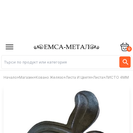
0
Начало
»
Магазин
»
Ковано Желязо
»
Листа И Цветя
»
Листа
»
ЛИСТО 4ММ