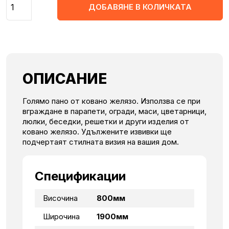
ДОБАВЯНЕ В КОЛИЧКАТА
(
(1
лв
лв
ОПИСАНИЕ
Голямо пано от ковано желязо. Използва се при
вграждане в парапети, огради, маси, цветарници,
люлки, беседки, решетки и други изделия от
ковано желязо. Удължените извивки ще
подчертаят стилната визия на вашия дом.
Спецификации
Височина
800мм
Широчина
1900мм