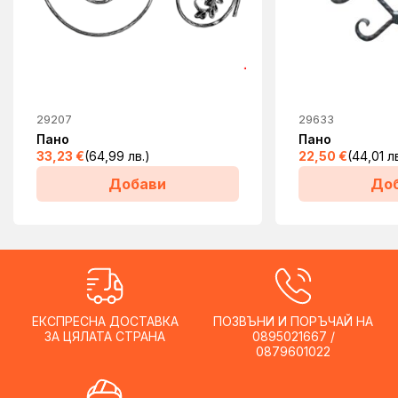
29207
29633
Пано
Пано
33,23
€
(64,99 лв.)
22,50
€
(44,01 л
Добави
До
ЕКСПРЕСНА ДОСТАВКА
ПОЗВЪНИ И ПОРЪЧАЙ НА
ЗА ЦЯЛАТА СТРАНА
0895021667 /
0879601022