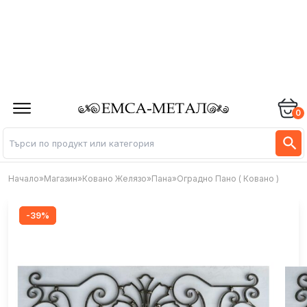
0
Начало
»
Магазин
»
Ковано Желязо
»
Пана
»
Оградно Пано ( Ковано )
-39%
-39%