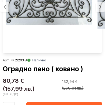
Aрт. №
21203-A
Налично
Оградно пано ( ковано )
80,78
€
132,94
€
Or
Т
(157,99 лв.)
(260,01 лв.)
pr
ц
(вкл. ДДС)
w
е:
1
8
Количество