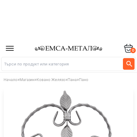
0
Начало
»
Магазин
»
Ковано Желязо
»
Пана
»
Пано