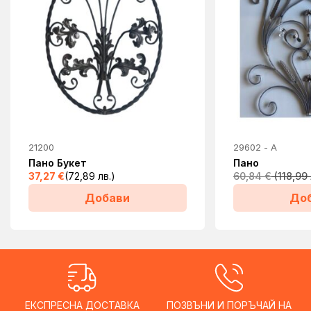
21200
29602 - A
Пано Букет
Пано
37,27
€
(72,89 лв.)
60,84
€
Добави
До
ЕКСПРЕСНА ДОСТАВКА
ПОЗВЪНИ И ПОРЪЧАЙ НА