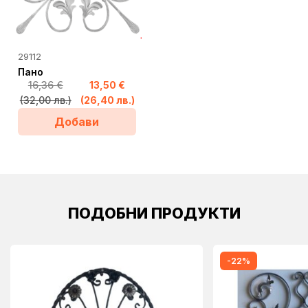
29112
Пано
16,36
€
13,50
€
Original
Текущата
(32,00 лв.)
(26,40 лв.)
price
цена
Добави
was:
е:
16,36 €
13,50 €
(32,00
(26,40
лв.).
лв.).
ПОДОБНИ ПРОДУКТИ
-22%