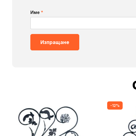
Име
*
-12%