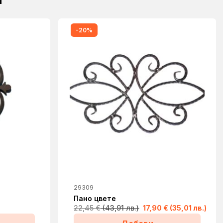
-20%
29309
Пано цвете
22,45
€
(43,91 лв.)
17,90
€
(35,01 лв.)
Original
Текущата