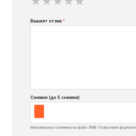
★
★
★
★
★
Вашият отзив
*
Снимки (до 5 снимки)
Максимална големина на файл: 5MB. Позволени формати