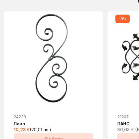
-8%
24239
21207
Пано
ПАНО
10,23
€
(20,01 лв.)
30,68
€