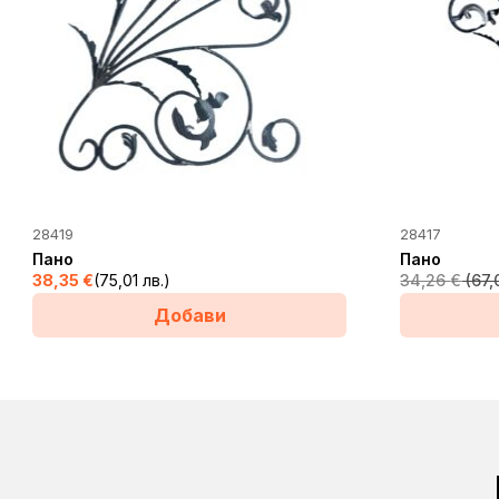
28419
28417
Пано
Пано
38,35
€
(75,01 лв.)
34,26
€
(67,
Добави