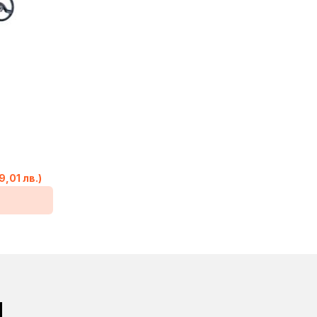
9,01 лв.)
И