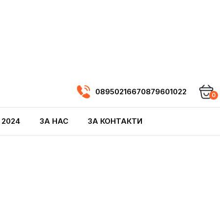
0895021667
0879601022
0
 2024
ЗА НАС
ЗА КОНТАКТИ