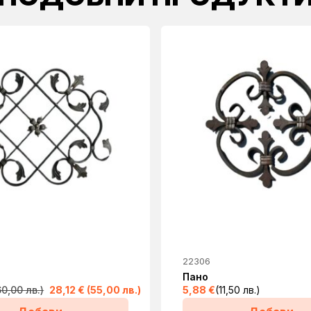
22306
Пано
(60,00 лв.)
28,12
€
(55,00 лв.)
5,88
€
(11,50 лв.)
Original
Текущата