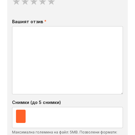
★
★
★
★
★
Вашият отзив
*
Снимки (до 5 снимки)
Максимална големина на файл: 5MB. Позволени формати: