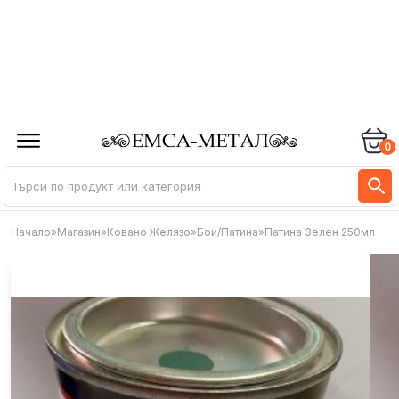
0
Начало
»
Магазин
»
Ковано Желязо
»
Бои/Патина
»
Патина Зелен 250мл