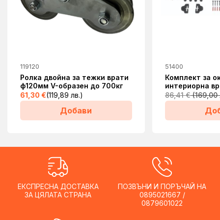
119120
51400
Ролка двойна за тежки врати
Комплект за о
ф120мм V-образен до 700кг
интериорна в
61,30
€
(119,89 лв.)
86,41
€
Добави
До
ЕКСПРЕСНА ДОСТАВКА
ПОЗВЪНИ И ПОРЪЧАЙ НА
ЗА ЦЯЛАТА СТРАНА
0895021667 /
0879601022