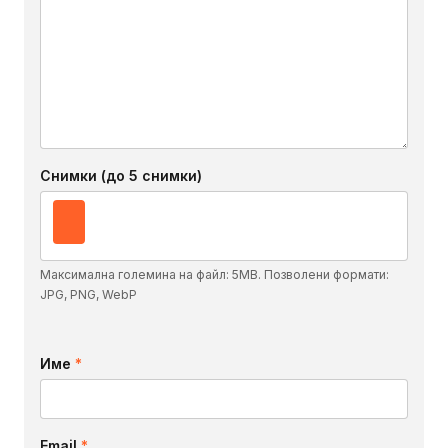
Снимки (до 5 снимки)
Максимална големина на файл: 5MB. Позволени формати:
JPG, PNG, WebP
Име
*
Email
*