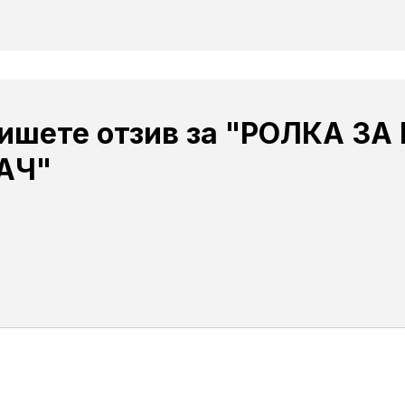
пишете отзив за "РОЛКА З
АЧ"