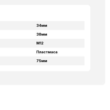
34мм
38мм
М12
Пластмаса
75мм