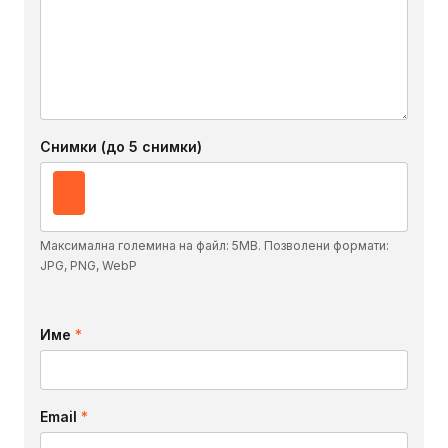
Снимки (до 5 снимки)
Максимална големина на файл: 5MB. Позволени формати:
JPG, PNG, WebP
Име
*
Email
*