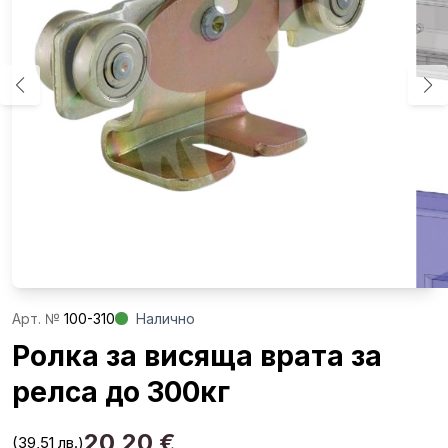
Aрт. №
100-310
Налично
Ролка за висяща врата за
релса до 300кг
20,20
€
(39,51 лв.)