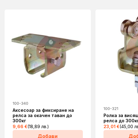
100-340
100-321
Аксесоар за фиксиране на
релса за окачен таван до
Ролка за вися
300кг
релса до 300к
9,66
€
(18,89 лв.)
23,01
€
(45,00 лв
Добави
До