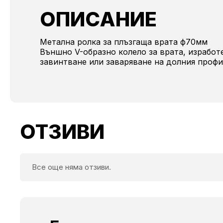
ОПИСАНИЕ
Метална ролка за плъзгаща врата ф70мм
Външно V-образно колело за врата, изработе
завинтване или заваряване на долния профил
ОТЗИВИ
Все още няма отзиви.