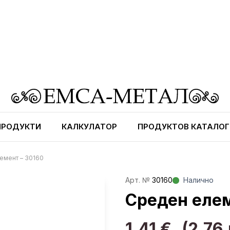
ПРОДУКТИ
КАЛКУЛАТОР
ПРОДУКТОВ КАТАЛОГ
емент – 30160
Aрт. №
30160
Налично
Среден елем
1,41
€
(2,76 