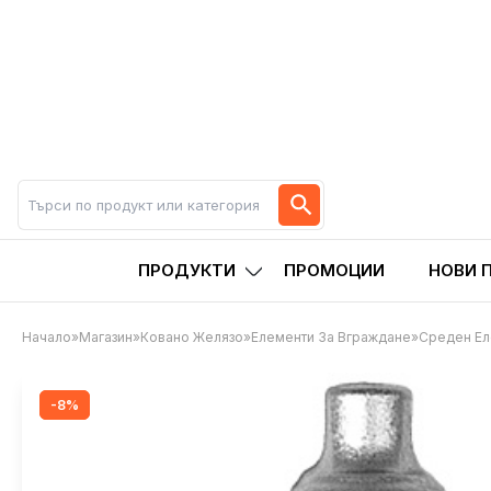
ПРОДУКТИ
ПРОМОЦИИ
НОВИ 
Начало
»
Магазин
»
Ковано Желязо
»
Елементи За Вграждане
»
Среден Ел
-8%
-8%