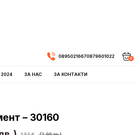
0895021667
0879601022
0
 2024
ЗА НАС
ЗА КОНТАКТИ
ент – 30160
лв.)
1,53
€
(2,99 лв.)