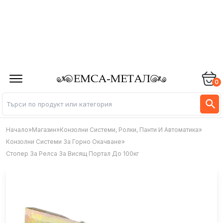
0
Начало
»
Магазин
»
Конзолни Системи, Ролки, Панти И Автоматика
»
Конзолни Системи За Горно Окачване
»
Стопер За Релса За Висящ Портал До 100кг