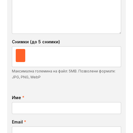
Снимки (до 5 снимки)
Максимална големина на файл: 5MB. Позволени формати:
JPG, PNG, WebP
Име
*
Email
*