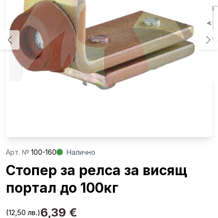
Aрт. №
100-160
Налично
Стопер за релса за висящ
портал до 100кг
6,39
€
(12,50 лв.)