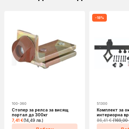
-18%
100-360
51300
Стопер за релса за висящ
Комплект за о
портал до 300кг
интериорна в
7,41
€
(14,49 лв.)
86,41
€